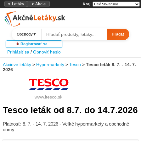
Letáky
Akcie
Kraj:
▼
▼
Obchody
▼
Hľadať
Registrovať sa
Prihlásiť sa
/
Obnoviť heslo
Akciové letáky
>
Hypermarkety
>
Tesco
>
Tesco leták 8. 7. - 14. 7.
2026
www.itesco.sk
Tesco leták od 8.7. do 14.7.2026
Platnosť: 8. 7. - 14. 7. 2026 - Veľké hypermarkety a obchodné
domy