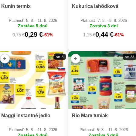
Kunín termix
Kukurica lahôdková
Platnosť: 5. 8. - 11. 8. 2026
Platnosť: 7. 8. - 9. 8. 2026
Zostáva 5 dnů
Zostáva 3 dni
0,29 €
0,44 €
0,75 €
-61%
1,15 €
-61%
str. 8
str. 38
+
+
Maggi instantné jedlo
Rio Mare tuniak
Platnosť: 5. 8. - 11. 8. 2026
Platnosť: 5. 8. - 11. 8. 2026
Zostáva 5 dnů
Zostáva 5 dnů