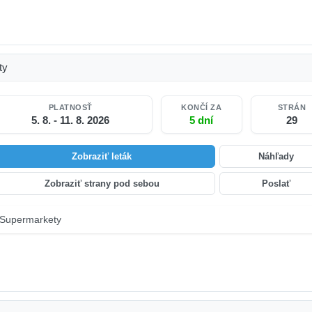
ty
PLATNOSŤ
KONČÍ ZA
STRÁN
5. 8. - 11. 8. 2026
5 dní
29
Zobraziť leták
Náhľady
Zobraziť strany pod sebou
Poslať
Supermarkety