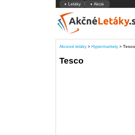
Letáky
Akcie
▼
▼
Akciové letáky
>
Hypermarkety
>
Tesc
Tesco