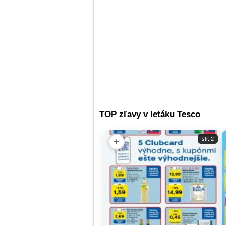
TOP zľavy v letáku Tesco
str. 2
+