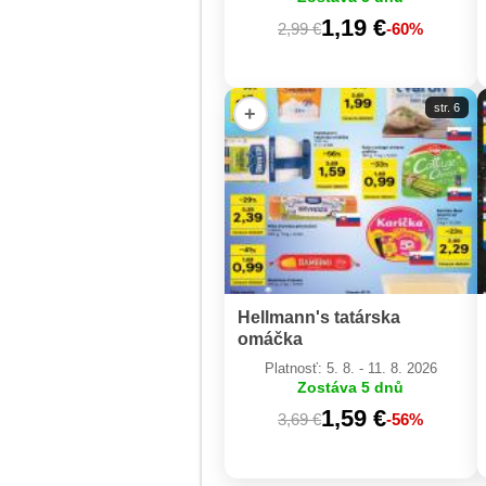
1,19 €
2,99 €
-60%
str. 6
+
Hellmann's tatárska
omáčka
Platnosť: 5. 8. - 11. 8. 2026
Zostáva 5 dnů
1,59 €
3,69 €
-56%