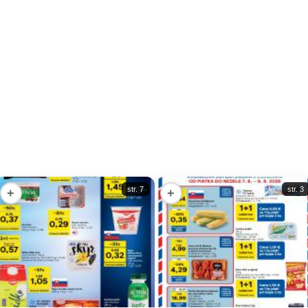
str. 7
str. 3
+
+