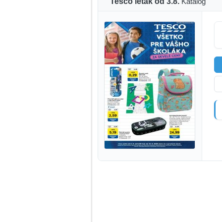
Tesco leták od 3.8.
Katalóg