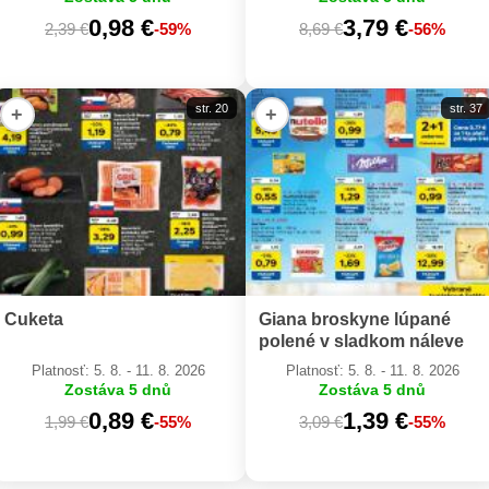
0,98 €
3,79 €
2,39 €
-59%
8,69 €
-56%
str. 20
str. 37
+
+
Cuketa
Giana broskyne lúpané
polené v sladkom náleve
Platnosť: 5. 8. - 11. 8. 2026
Platnosť: 5. 8. - 11. 8. 2026
Zostáva 5 dnů
Zostáva 5 dnů
0,89 €
1,39 €
1,99 €
-55%
3,09 €
-55%