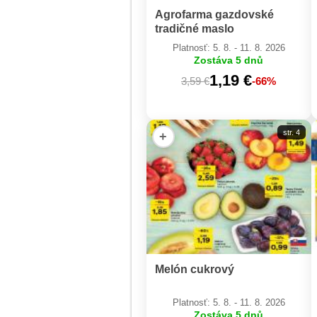
Agrofarma gazdovské
tradičné maslo
Platnosť: 5. 8. - 11. 8. 2026
Zostáva 5 dnů
1,19 €
3,59 €
-66%
str. 4
+
Melón cukrový
Platnosť: 5. 8. - 11. 8. 2026
Zostáva 5 dnů