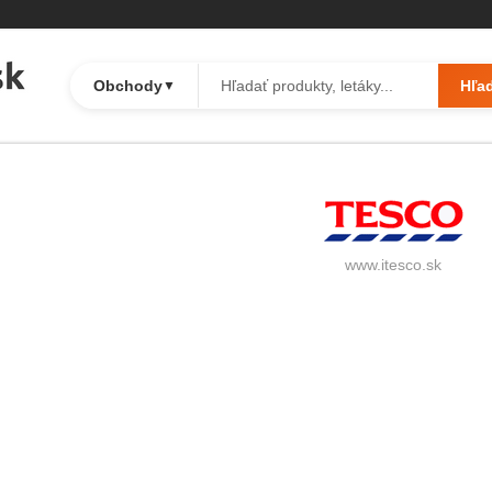
Obchody
Hľa
▼
o
www.itesco.sk